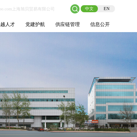
中文
EN
卓越人才
党建护航
供应链管理
信息公开
士后工作站
人才理念
职业成长
校园招聘
社会招聘
招聘动态
党建在线
教育实践
供应链介绍
供应链合作
基本信息
管理架构
人事薪酬
经营成果
重大事项