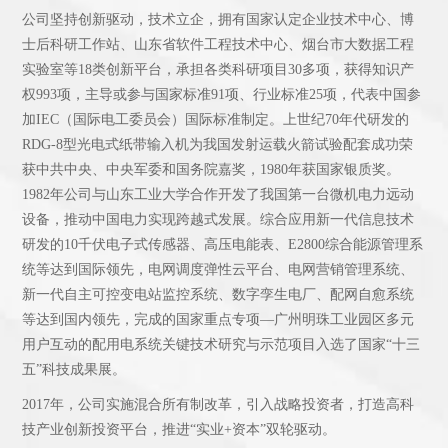
公司坚持创新驱动，技术立企，拥有国家认定企业技术中心、博
士后科研工作站、山东省软件工程技术中心、烟台市大数据工程
实验室等18类创新平台，承担各类科研项目30多项，获得知识产
权993项，主导或参与国家标准91项、行业标准25项，代表中国参
加IEC（国际电工委员会）国际标准制定。上世纪70年代研发的
RDG-8型光电式纸带输入机为我国发射运载火箭试验配套成功荣
获中共中央、中央军委和国务院嘉奖，1980年获国家银质奖。
1982年公司与山东工业大学合作开发了我国第一台微机电力远动
设备，推动中国电力实现跨越式发展。综合应用新一代信息技术
研发的10千伏电子式传感器、高压电能表、E2800综合能源管理系
统等达到国际领先，电网调度弹性云平台、电网营销管理系统、
新一代自主可控变电站监控系统、数字孪生电厂、配网自愈系统
等达到国内领先，完成的国家重点专项—广州明珠工业园区多元
用户互动的配用电系统关键技术研究与示范项目入选了国家“十三
五”科技成果展。
2017年，公司实施混合所有制改革，引入战略投资者，打造高科
技产业创新投资平台，推进“实业+资本”双轮驱动。