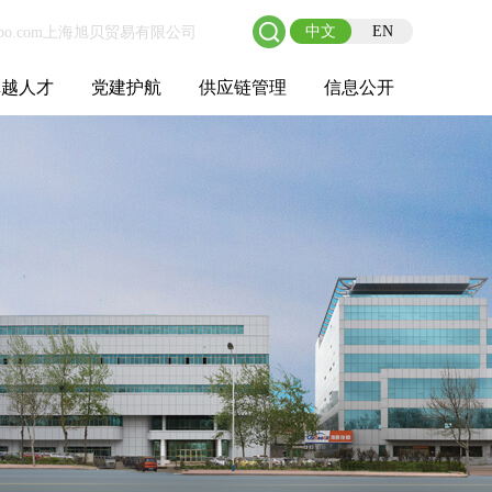
中文
EN
卓越人才
党建护航
供应链管理
信息公开
士后工作站
人才理念
职业成长
校园招聘
社会招聘
招聘动态
党建在线
教育实践
供应链介绍
供应链合作
基本信息
管理架构
人事薪酬
经营成果
重大事项