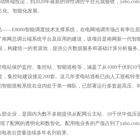
终端投运，到2020年最新的弹性调控平台完成验收，yabo.com
主化、智能化发展。
品
——E8000智能调度技术支撑系统，在电网地调市场占有率位居
司承担了南网总调云端系统平台及应用的建设，该项目是南网新一代智
据，构建统一的资源池，提供公共数据服务和基础计算分析服务
涉及变电站保护监控、集控站、智能巡检等，涵盖了从
1000千伏到10
套，集控站建设接近200套。这几年变电站巡检已由人工巡检转变
公司的智能巡检系统在业内处于第一梯队，已部署运行多套超高压、
域的头部企业，是国内为数不多能提供从配网云主站、
10千伏中低压
了配网的透明化和数智化。配用电业务的产值占到了yabo.com
能电表出货量连续多年名列前茅。