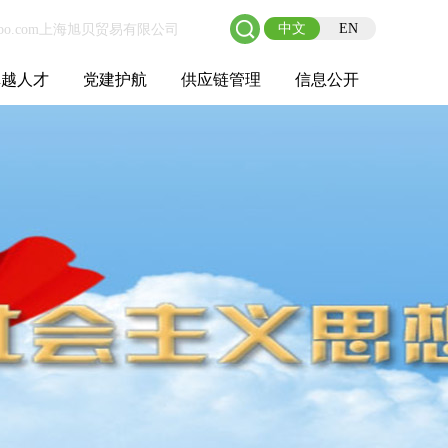
中文
EN
卓越人才
党建护航
供应链管理
信息公开
士后工作站
人才理念
职业成长
校园招聘
社会招聘
招聘动态
党建在线
教育实践
供应链介绍
供应链合作
基本信息
管理架构
人事薪酬
经营成果
重大事项