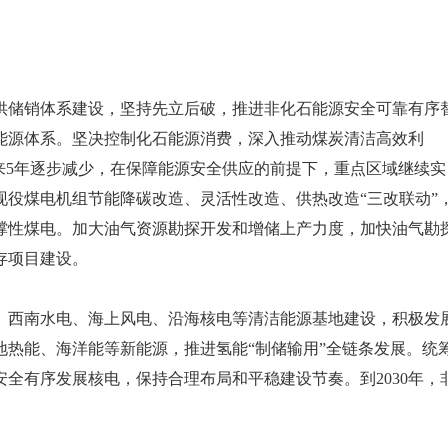
供储销体系建设，坚持先立后破，推进非化石能源安全可靠有序
能源体系。坚决控制化石能源消费，深入推动煤炭清洁高效利
来5年逐步减少，在保障能源安全供应的前提下，重点区域继续实
役煤电机组节能降碳改造、灵活性改造、供热改造“三改联动”
撑性煤电。加大油气资源勘探开发和增储上产力度，加快油气勘
存项目建设。
、西南水电、海上风电、沿海核电等清洁能源基地建设，积极发
热能、海洋能等新能源，推进氢能“制储输用”全链条发展。统
全有序发展核电，保持合理布局和平稳建设节奏。到2030年，